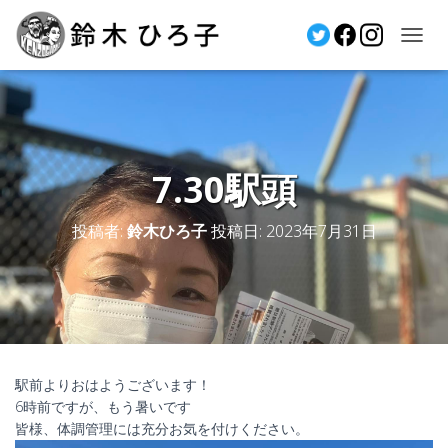
ナ
ビ
ゲ
ー
シ
ョ
7.30駅頭
ン
を
切
投稿者:
鈴木ひろ子
投稿日:
2023年7月31日
り
替
え
駅前よりおはようございます！
6時前ですが、もう暑いです
皆様、体調管理には充分お気を付けください。