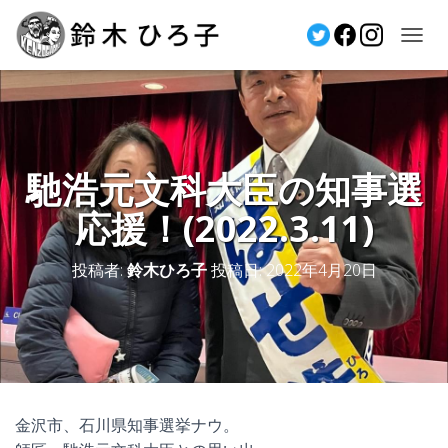
ナ
ビ
ゲ
ー
シ
ョ
馳浩元文科大臣の知事選
ン
を
応援！(2022.3.11)
切
り
投稿者:
鈴木ひろ子
投稿日:
2022年4月20日
替
え
金沢市、石川県知事選挙ナウ。