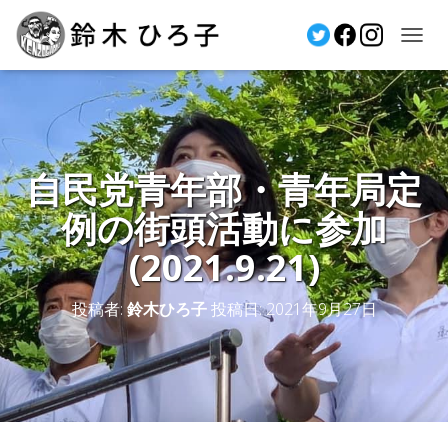
ナ
ビ
ゲ
ー
シ
ョ
自民党青年部・青年局定
ン
を
例の街頭活動に参加
切
り
(2021.9.21)
替
え
投稿者:
鈴木ひろ子
投稿日:
2021年9月27日