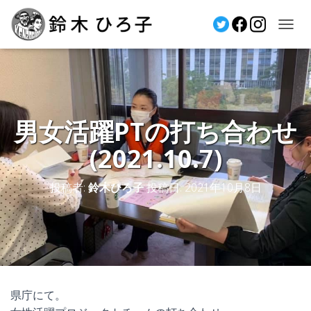
ナ
ビ
ゲ
ー
シ
ョ
男女活躍PTの打ち合わせ
ン
を
(2021.10.7)
切
り
投稿者:
鈴木ひろ子
投稿日:
2021年10月8日
替
え
県庁にて。